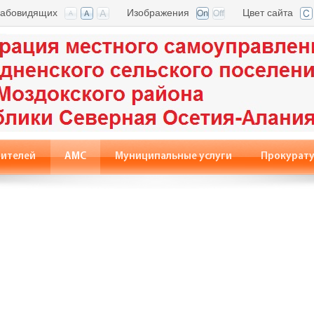
лабовидящих
Изображения
Цвет сайта
вителей
АМС
Муниципальные услуги
Прокурату