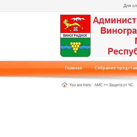
Для с
Главная
Собрание предста
You are here:
АМС
>>
Защита от ЧС