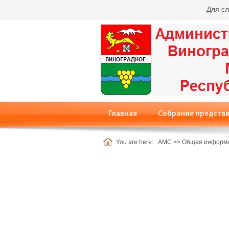
Для с
Главная
Собрание предста
You are here:
АМС
>>
Общая информ