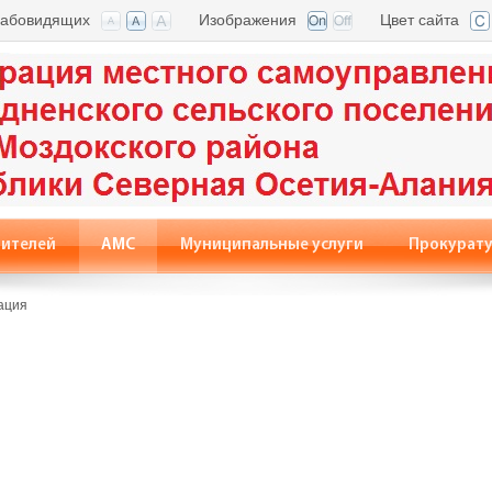
лабовидящих
Изображения
Цвет сайта
вителей
АМС
Муниципальные услуги
Прокурату
ация